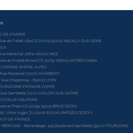
es
LE-DE-FRANCE
 de l'Hôtel ville CS 70005 92200 NEUILLY-SUR-SEINE
ACA
 Maréchal Joffre 06000 NICE
ue Aristide Briand CS 30751 06605 ANTIBES Cedex
AUVERGNE-RHÔNE-ALPES
e Plaisance 73000 CHAMBERY
ue Chaponnay - 69003 LYON
BOURGOGNE-FRANCHE COMTE
ai Gambetta 71100 CHALON-SUR-SAÔNE
OUVELLE AQUITAINE
ue Thiers CS 30159 19104 BRIVE CEDEX
 Victor Hugo CS 20206 87006 LIMOGES CEDEX 1
HAUT-DE-FRANCE
RCURE - 6ème étage- 445 Boulevard Gambetta 59200 TOURCOING