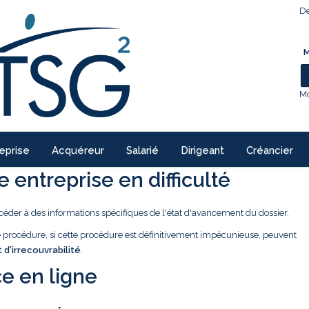
De
M
Mo
eprise
Acquéreur
Salarié
Dirigeant
Créancier
 entreprise en difficulté
céder à des informations spécifiques de l'état d'avancement du dossier.
ne procédure, si cette procédure est définitivement impécunieuse, peuvent
t d'irrecouvrabilité
.
e en ligne