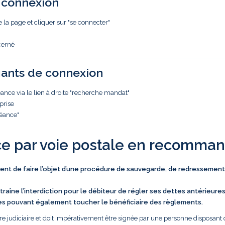
e connexion
e la page et cliquer sur "se connecter"
cerné
iants de connexion
nce via le lien à droite "recherche mandat"
prise
réance"
ce par voie postale en recomma
vient de faire l’objet d’une procédure de sauvegarde, de redressement
traîne l’interdiction pour le débiteur de régler ses dettes antérieure
es pouvant également toucher le bénéficiaire des règlements.
e judiciaire et doit impérativement être signée par une personne disposant 