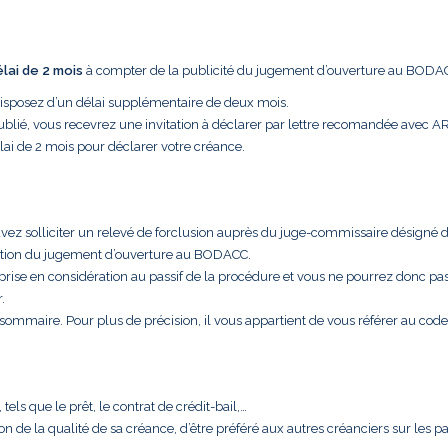
élai de 2 mois
à compter de la publicité du jugement d’ouverture au BODA
disposez d’un délai supplémentaire de deux mois.
ublié, vous recevrez une invitation à déclarer par lettre recomandée avec A
lai de 2 mois pour déclarer votre créance.
uvez solliciter un relevé de forclusion auprès du juge-commissaire désigné 
cation du jugement d’ouverture au BODACC.
 prise en considération au passif de la procédure et vous ne pourrez donc pa
.
t sommaire. Pour plus de précision, il vous appartient de vous référer au code
els que le prêt, le contrat de crédit-bail,…
aison de la qualité de sa créance, d’être préféré aux autres créanciers sur les 