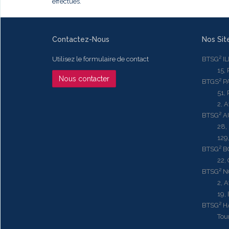
effectués.
Contactez-Nous
Nos Sit
Utilisez le formulaire de contact
BTSG² I
15, Rue
Nous contacter
BTGS² P
51, Rue
2, Aven
BTSG² 
28, Ru
129, R
BTSG² 
22, Qu
BTSG² N
2, Aven
19, Bd.
BTSG² 
Tour ME