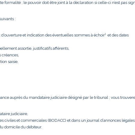
formalité ; le pouvoir doit être joint à la déclaration si celle-ci n’est pas sig
uivants :
t d’ouverture et indication des éventuelles sommes à échoir¹ et des dates
llement assortie, justificatifs afférents,
s créances,
tion saisie,
créance auprès du mandataire judiciaire désigné par le tribunal ; vous trouver
taire judiciaire,
nces civiles et commerciales (BODACC) et dans un journal d’annonces légales
 du domicile du débiteur.