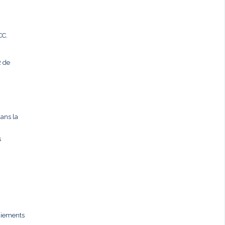
CC.
R de
dans la
s
paiements