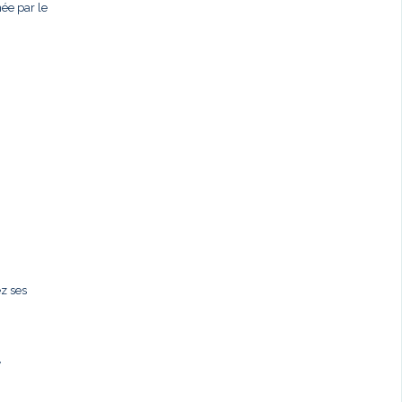
née par le
ez ses
,