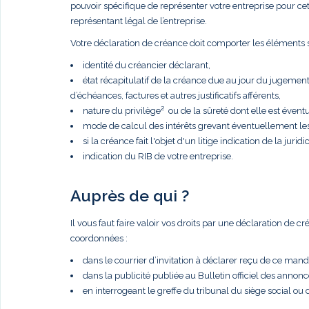
pouvoir spécifique de représenter votre entreprise pour cette 
représentant légal de l’entreprise.
Votre déclaration de créance doit comporter les éléments s
identité du créancier déclarant,
état récapitulatif de la créance due au jour du jugemen
d’échéances, factures et autres justificatifs afférents,
nature du privilège² ou de la sûreté dont elle est éventue
mode de calcul des intérêts grevant éventuellement le
si la créance fait l'objet d'un litige indication de la juridic
indication du RIB de votre entreprise.
Auprès de qui ?
Il vous faut faire valoir vos droits par une déclaration de 
coordonnées :
dans le courrier d’invitation à déclarer reçu de ce manda
dans la publicité publiée au Bulletin officiel des anno
en interrogeant le greffe du tribunal du siège social ou