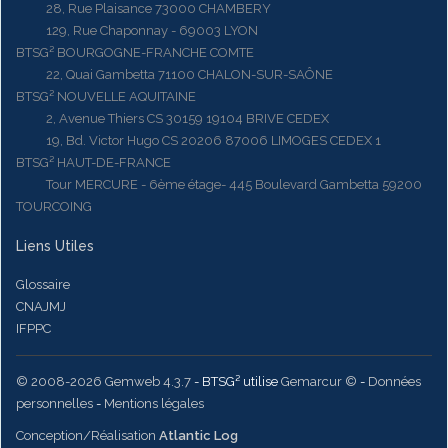
28, Rue Plaisance 73000 CHAMBERY
129, Rue Chaponnay - 69003 LYON
BTSG² BOURGOGNE-FRANCHE COMTE
22, Quai Gambetta 71100 CHALON-SUR-SAÔNE
BTSG² NOUVELLE AQUITAINE
2, Avenue Thiers CS 30159 19104 BRIVE CEDEX
19, Bd. Victor Hugo CS 20206 87006 LIMOGES CEDEX 1
BTSG² HAUT-DE-FRANCE
Tour MERCURE - 6ème étage- 445 Boulevard Gambetta 59200
TOURCOING
Liens Utiles
Glossaire
CNAJMJ
IFPPC
© 2008-2026 Gemweb 4.3.7
- BTSG² utilise
Gemarcur ©
-
Données
personnelles
-
Mentions légales
Conception/Réalisation
Atlantic Log