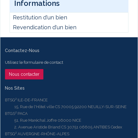
Informations
Restitution d'un bien
Revendication d'un bien
Contactez-Nous
Utilisez le formulaire de contact
Nous contacter
Nos Sites
BTSG² ILE-DE-FRANCE
15, Rue de l'Hôtel ville CS 70005 92200 NEUILLY-SUR-SEINE
BTGS² PACA
51, Rue Maréchal Joffre 06000 NICE
2, Avenue Aristide Briand CS 30751 06605 ANTIBES Cedex
BTSG² AUVERGNE-RHÔNE-ALPES