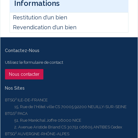
Informations
Restitution d'un bien
Revendication d'un bien
Contactez-Nous
Utilisez le formulaire de contact
Nous contacter
Nos Sites
BTSG² ILE-DE-FRANCE
15, Rue de l'Hôtel ville CS 70005 92200 NEUILLY-SUR-SEINE
BTGS² PACA
51, Rue Maréchal Joffre 06000 NICE
2, Avenue Aristide Briand CS 30751 06605 ANTIBES Cedex
BTSG² AUVERGNE-RHÔNE-ALPES