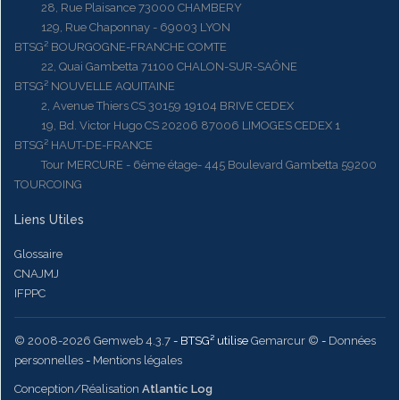
28, Rue Plaisance 73000 CHAMBERY
129, Rue Chaponnay - 69003 LYON
BTSG² BOURGOGNE-FRANCHE COMTE
22, Quai Gambetta 71100 CHALON-SUR-SAÔNE
BTSG² NOUVELLE AQUITAINE
2, Avenue Thiers CS 30159 19104 BRIVE CEDEX
19, Bd. Victor Hugo CS 20206 87006 LIMOGES CEDEX 1
BTSG² HAUT-DE-FRANCE
Tour MERCURE - 6ème étage- 445 Boulevard Gambetta 59200
TOURCOING
Liens Utiles
Glossaire
CNAJMJ
IFPPC
© 2008-2026 Gemweb 4.3.7
- BTSG² utilise
Gemarcur ©
-
Données
personnelles
-
Mentions légales
Conception/Réalisation
Atlantic Log