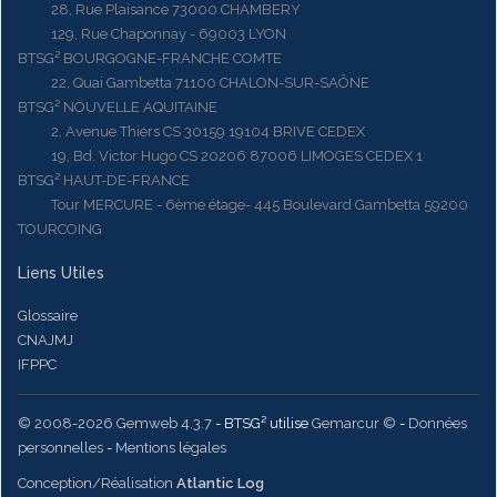
28, Rue Plaisance 73000 CHAMBERY
129, Rue Chaponnay - 69003 LYON
BTSG² BOURGOGNE-FRANCHE COMTE
22, Quai Gambetta 71100 CHALON-SUR-SAÔNE
BTSG² NOUVELLE AQUITAINE
2, Avenue Thiers CS 30159 19104 BRIVE CEDEX
19, Bd. Victor Hugo CS 20206 87006 LIMOGES CEDEX 1
BTSG² HAUT-DE-FRANCE
Tour MERCURE - 6ème étage- 445 Boulevard Gambetta 59200
TOURCOING
Liens Utiles
Glossaire
CNAJMJ
IFPPC
© 2008-2026 Gemweb 4.3.7
- BTSG² utilise
Gemarcur ©
-
Données
personnelles
-
Mentions légales
Conception/Réalisation
Atlantic Log