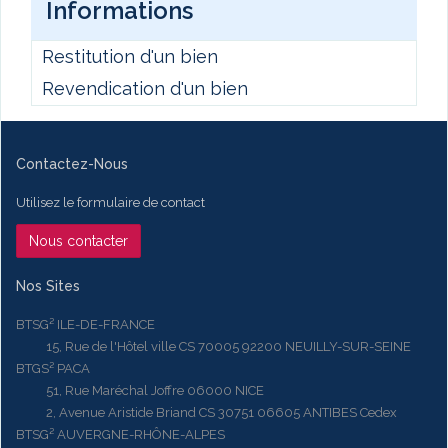
Informations
Restitution d'un bien
Revendication d'un bien
Contactez-Nous
Utilisez le formulaire de contact
Nous contacter
Nos Sites
BTSG² ILE-DE-FRANCE
15, Rue de l'Hôtel ville CS 70005 92200 NEUILLY-SUR-SEINE
BTGS² PACA
51, Rue Maréchal Joffre 06000 NICE
2, Avenue Aristide Briand CS 30751 06605 ANTIBES Cedex
BTSG² AUVERGNE-RHÔNE-ALPES