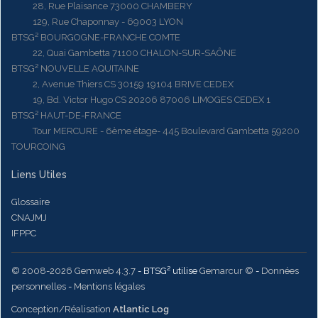
28, Rue Plaisance 73000 CHAMBERY
129, Rue Chaponnay - 69003 LYON
BTSG² BOURGOGNE-FRANCHE COMTE
22, Quai Gambetta 71100 CHALON-SUR-SAÔNE
BTSG² NOUVELLE AQUITAINE
2, Avenue Thiers CS 30159 19104 BRIVE CEDEX
19, Bd. Victor Hugo CS 20206 87006 LIMOGES CEDEX 1
BTSG² HAUT-DE-FRANCE
Tour MERCURE - 6ème étage- 445 Boulevard Gambetta 59200
TOURCOING
Liens Utiles
Glossaire
CNAJMJ
IFPPC
© 2008-2026 Gemweb 4.3.7
- BTSG² utilise
Gemarcur ©
-
Données
personnelles
-
Mentions légales
Conception/Réalisation
Atlantic Log