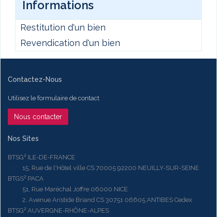
Informations
Restitution d'un bien
Revendication d'un bien
Contactez-Nous
Utilisez le formulaire de contact
Nous contacter
Nos Sites
BTSG² ILE-DE-FRANCE
15, Rue de l'Hôtel ville CS 70005 92200 NEUILLY-SUR-SEINE
BTGS² PACA
51, Rue Maréchal Joffre 06000 NICE
2, Avenue Aristide Briand CS 30751 06605 ANTIBES Cedex
BTSG² AUVERGNE-RHÔNE-ALPES