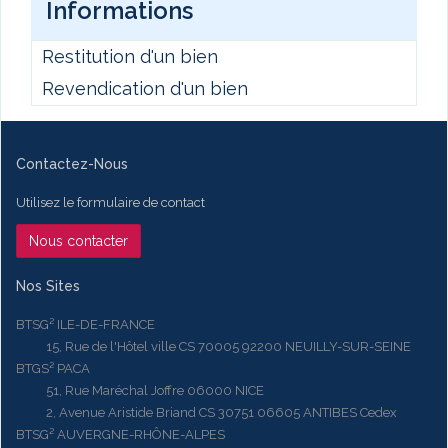
Informations
Restitution d'un bien
Revendication d'un bien
Contactez-Nous
Utilisez le formulaire de contact
Nous contacter
Nos Sites
BTSG² ILE-DE-FRANCE
15, Rue de l'Hôtel ville CS 70005 92200 NEUILLY-SUR-SEINE
BTGS² PACA
51, Rue Maréchal Joffre 06000 NICE
2, Avenue Aristide Briand CS 30751 06605 ANTIBES Cedex
BTSG² AUVERGNE-RHÔNE-ALPES