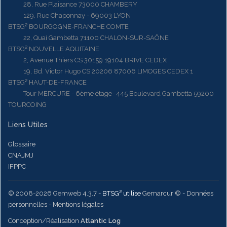
28, Rue Plaisance 73000 CHAMBERY
129, Rue Chaponnay - 69003 LYON
BTSG² BOURGOGNE-FRANCHE COMTE
22, Quai Gambetta 71100 CHALON-SUR-SAÔNE
BTSG² NOUVELLE AQUITAINE
2, Avenue Thiers CS 30159 19104 BRIVE CEDEX
19, Bd. Victor Hugo CS 20206 87006 LIMOGES CEDEX 1
BTSG² HAUT-DE-FRANCE
Tour MERCURE - 6ème étage- 445 Boulevard Gambetta 59200
TOURCOING
Liens Utiles
Glossaire
CNAJMJ
IFPPC
© 2008-2026 Gemweb 4.3.7
- BTSG² utilise
Gemarcur ©
-
Données
personnelles
-
Mentions légales
Conception/Réalisation
Atlantic Log