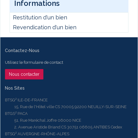
Informations
Restitution d'un bien
Revendication d'un bien
Contactez-Nous
Utilisez le formulaire de contact
Nous contacter
Nos Sites
BTSG² ILE-DE-FRANCE
15, Rue de l'Hôtel ville CS 70005 92200 NEUILLY-SUR-SEINE
BTGS² PACA
51, Rue Maréchal Joffre 06000 NICE
2, Avenue Aristide Briand CS 30751 06605 ANTIBES Cedex
BTSG² AUVERGNE-RHÔNE-ALPES