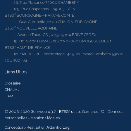
28, Rue Plaisance 73000 CHAMBERY
129, Rue Chaponnay - 69003 LYON
BTSG² BOURGOGNE-FRANCHE COMTE
22, Quai Gambetta 71100 CHALON-SUR-SAÔNE
BTSG² NOUVELLE AQUITAINE
2, Avenue Thiers CS 30159 19104 BRIVE CEDEX
19, Bd. Victor Hugo CS 20206 87006 LIMOGES CEDEX 1
BTSG² HAUT-DE-FRANCE
Tour MERCURE - 6ème étage- 445 Boulevard Gambetta 59200
TOURCOING
Liens Utiles
Glossaire
CNAJMJ
IFPPC
© 2008-2026 Gemweb 4.3.7
- BTSG² utilise
Gemarcur ©
-
Données
personnelles
-
Mentions légales
Conception/Réalisation
Atlantic Log