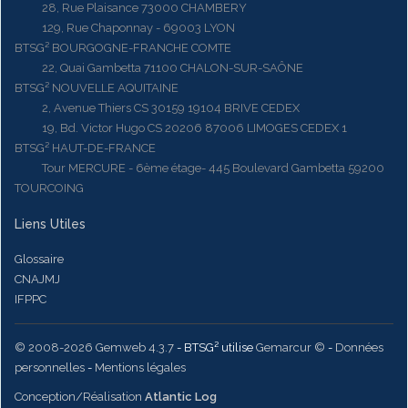
28, Rue Plaisance 73000 CHAMBERY
129, Rue Chaponnay - 69003 LYON
BTSG² BOURGOGNE-FRANCHE COMTE
22, Quai Gambetta 71100 CHALON-SUR-SAÔNE
BTSG² NOUVELLE AQUITAINE
2, Avenue Thiers CS 30159 19104 BRIVE CEDEX
19, Bd. Victor Hugo CS 20206 87006 LIMOGES CEDEX 1
BTSG² HAUT-DE-FRANCE
Tour MERCURE - 6ème étage- 445 Boulevard Gambetta 59200
TOURCOING
Liens Utiles
Glossaire
CNAJMJ
IFPPC
© 2008-2026 Gemweb 4.3.7
- BTSG² utilise
Gemarcur ©
-
Données
personnelles
-
Mentions légales
Conception/Réalisation
Atlantic Log