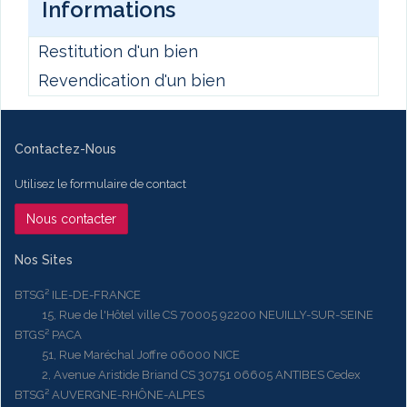
Informations
Restitution d'un bien
Revendication d'un bien
Contactez-Nous
Utilisez le formulaire de contact
Nous contacter
Nos Sites
BTSG² ILE-DE-FRANCE
15, Rue de l'Hôtel ville CS 70005 92200 NEUILLY-SUR-SEINE
BTGS² PACA
51, Rue Maréchal Joffre 06000 NICE
2, Avenue Aristide Briand CS 30751 06605 ANTIBES Cedex
BTSG² AUVERGNE-RHÔNE-ALPES