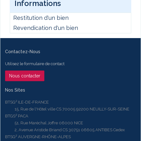
Informations
Restitution d'un bien
Revendication d'un bien
Contactez-Nous
Utilisez le formulaire de contact
Nous contacter
Nos Sites
BTSG² ILE-DE-FRANCE
15, Rue de l'Hôtel ville CS 70005 92200 NEUILLY-SUR-SEINE
BTGS² PACA
51, Rue Maréchal Joffre 06000 NICE
2, Avenue Aristide Briand CS 30751 06605 ANTIBES Cedex
BTSG² AUVERGNE-RHÔNE-ALPES