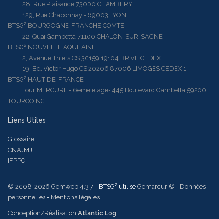
28, Rue Plaisance 73000 CHAMBERY
129, Rue Chaponnay - 69003 LYON
BTSG² BOURGOGNE-FRANCHE COMTE
22, Quai Gambetta 71100 CHALON-SUR-SAÔNE
BTSG² NOUVELLE AQUITAINE
2, Avenue Thiers CS 30159 19104 BRIVE CEDEX
19, Bd. Victor Hugo CS 20206 87006 LIMOGES CEDEX 1
BTSG² HAUT-DE-FRANCE
Tour MERCURE - 6ème étage- 445 Boulevard Gambetta 59200
TOURCOING
Liens Utiles
Glossaire
CNAJMJ
IFPPC
© 2008-2026 Gemweb 4.3.7
- BTSG² utilise
Gemarcur ©
-
Données
personnelles
-
Mentions légales
Conception/Réalisation
Atlantic Log