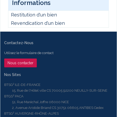
Informations
Restitution d'un bien
Revendication d'un bien
Contactez-Nous
Utilisez le formulaire de contact
Nous contacter
Nos Sites
BTSG² ILE-DE-FRANCE
15, Rue de l'Hôtel ville CS 70005 92200 NEUILLY-SUR-SEINE
BTGS² PACA
51, Rue Maréchal Joffre 06000 NICE
2, Avenue Aristide Briand CS 30751 06605 ANTIBES Cedex
BTSG² AUVERGNE-RHÔNE-ALPES