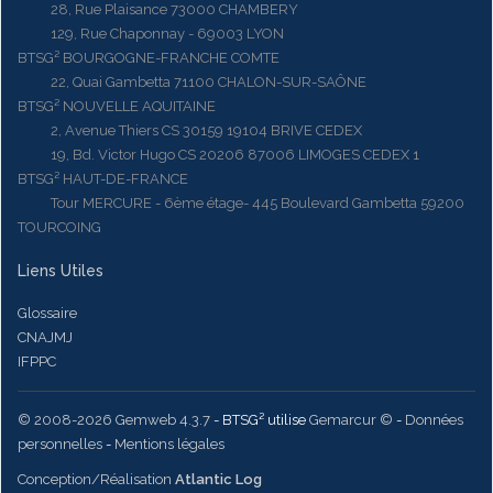
28, Rue Plaisance 73000 CHAMBERY
129, Rue Chaponnay - 69003 LYON
BTSG² BOURGOGNE-FRANCHE COMTE
22, Quai Gambetta 71100 CHALON-SUR-SAÔNE
BTSG² NOUVELLE AQUITAINE
2, Avenue Thiers CS 30159 19104 BRIVE CEDEX
19, Bd. Victor Hugo CS 20206 87006 LIMOGES CEDEX 1
BTSG² HAUT-DE-FRANCE
Tour MERCURE - 6ème étage- 445 Boulevard Gambetta 59200
TOURCOING
Liens Utiles
Glossaire
CNAJMJ
IFPPC
© 2008-2026 Gemweb 4.3.7
- BTSG² utilise
Gemarcur ©
-
Données
personnelles
-
Mentions légales
Conception/Réalisation
Atlantic Log