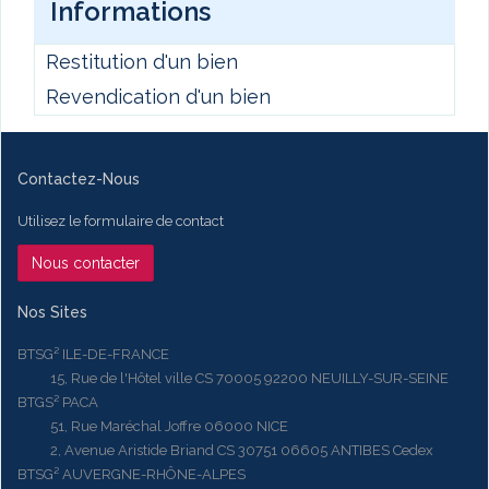
Informations
Restitution d'un bien
Revendication d'un bien
Contactez-Nous
Utilisez le formulaire de contact
Nous contacter
Nos Sites
BTSG² ILE-DE-FRANCE
15, Rue de l'Hôtel ville CS 70005 92200 NEUILLY-SUR-SEINE
BTGS² PACA
51, Rue Maréchal Joffre 06000 NICE
2, Avenue Aristide Briand CS 30751 06605 ANTIBES Cedex
BTSG² AUVERGNE-RHÔNE-ALPES