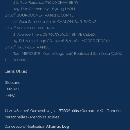
28, Rue Plaisance 73000 CHAMBERY
129, Rue Chaponnay - 69003 LYON
BTSG² BOURGOGNE-FRANCHE COMTE
22, Quai Gambetta 71100 CHALON-SUR-SAÔNE
BTSG² NOUVELLE AQUITAINE
2, Avenue Thiers CS 30159 19104 BRIVE CEDEX
19, Bd. Victor Hugo CS 20206 87006 LIMOGES CEDEX 1
BTSG² HAUT-DE-FRANCE
Tour MERCURE - 6ème étage- 445 Boulevard Gambetta 59200
TOURCOING
Liens Utiles
Glossaire
CNAJMJ
IFPPC
© 2008-2026 Gemweb 4.3.7
- BTSG² utilise
Gemarcur ©
-
Données
personnelles
-
Mentions légales
Conception/Réalisation
Atlantic Log