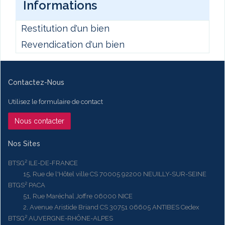
Informations
Restitution d'un bien
Revendication d'un bien
Contactez-Nous
Utilisez le formulaire de contact
Nous contacter
Nos Sites
BTSG² ILE-DE-FRANCE
15, Rue de l'Hôtel ville CS 70005 92200 NEUILLY-SUR-SEINE
BTGS² PACA
51, Rue Maréchal Joffre 06000 NICE
2, Avenue Aristide Briand CS 30751 06605 ANTIBES Cedex
BTSG² AUVERGNE-RHÔNE-ALPES