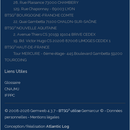
28, Rue Plaisance 73000 CHAMBERY
129, Rue Chaponnay - 69003 LYON
BTSG² BOURGOGNE-FRANCHE COMTE
22, Quai Gambetta 71100 CHALON-SUR-SAÔNE
BTSG² NOUVELLE AQUITAINE
2, Avenue Thiers CS 30159 19104 BRIVE CEDEX
19, Bd. Victor Hugo CS 20206 87006 LIMOGES CEDEX 1
BTSG² HAUT-DE-FRANCE
Tour MERCURE - 6ème étage- 445 Boulevard Gambetta 59200
TOURCOING
Liens Utiles
Glossaire
CNAJMJ
IFPPC
© 2008-2026 Gemweb 4.3.7
- BTSG² utilise
Gemarcur ©
-
Données
personnelles
-
Mentions légales
Conception/Réalisation
Atlantic Log