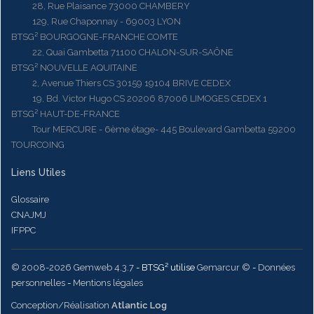
28, Rue Plaisance 73000 CHAMBERY
129, Rue Chaponnay - 69003 LYON
BTSG² BOURGOGNE-FRANCHE COMTE
22, Quai Gambetta 71100 CHALON-SUR-SAÔNE
BTSG² NOUVELLE AQUITAINE
2, Avenue Thiers CS 30159 19104 BRIVE CEDEX
19, Bd. Victor Hugo CS 20206 87006 LIMOGES CEDEX 1
BTSG² HAUT-DE-FRANCE
Tour MERCURE - 6ème étage- 445 Boulevard Gambetta 59200
TOURCOING
Liens Utiles
Glossaire
CNAJMJ
IFPPC
© 2008-2026 Gemweb 4.3.7
- BTSG² utilise
Gemarcur ©
-
Données
personnelles
-
Mentions légales
Conception/Réalisation
Atlantic Log