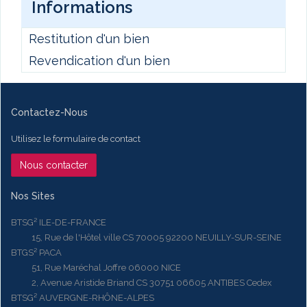
Informations
Restitution d'un bien
Revendication d'un bien
Contactez-Nous
Utilisez le formulaire de contact
Nous contacter
Nos Sites
BTSG² ILE-DE-FRANCE
15, Rue de l'Hôtel ville CS 70005 92200 NEUILLY-SUR-SEINE
BTGS² PACA
51, Rue Maréchal Joffre 06000 NICE
2, Avenue Aristide Briand CS 30751 06605 ANTIBES Cedex
BTSG² AUVERGNE-RHÔNE-ALPES