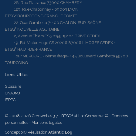
28, Rue Plaisance 73000 CHAMBERY
129, Rue Chaponnay - 69003 LYON
BTSG² BOURGOGNE-FRANCHE COMTE
22, Quai Gambetta 71100 CHALON-SUR-SAÔNE
BTSG² NOUVELLE AQUITAINE
2, Avenue Thiers CS 30159 19104 BRIVE CEDEX
19, Bd. Victor Hugo CS 20206 87006 LIMOGES CEDEX 1
BTSG² HAUT-DE-FRANCE
Tour MERCURE - 6ème étage- 445 Boulevard Gambetta 59200
TOURCOING
Liens Utiles
Glossaire
CNAJMJ
IFPPC
© 2008-2026 Gemweb 4.3.7
- BTSG² utilise
Gemarcur ©
-
Données
personnelles
-
Mentions légales
Conception/Réalisation
Atlantic Log