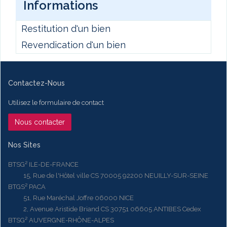
Informations
Restitution d'un bien
Revendication d'un bien
Contactez-Nous
Utilisez le formulaire de contact
Nous contacter
Nos Sites
BTSG² ILE-DE-FRANCE
15, Rue de l'Hôtel ville CS 70005 92200 NEUILLY-SUR-SEINE
BTGS² PACA
51, Rue Maréchal Joffre 06000 NICE
2, Avenue Aristide Briand CS 30751 06605 ANTIBES Cedex
BTSG² AUVERGNE-RHÔNE-ALPES