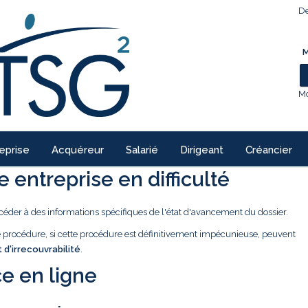
De
M
Mo
eprise
Acquéreur
Salarié
Dirigeant
Créancier
 entreprise en difficulté
céder à des informations spécifiques de l'état d'avancement du dossier.
ne procédure, si cette procédure est définitivement impécunieuse, peuvent
t d'irrecouvrabilité
.
e en ligne