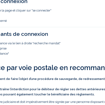
e connexion
e la page et cliquer sur "se connecter"
cerné
iants de connexion
nce via le lien à droite "recherche mandat"
prise
réance"
ce par voie postale en recomma
vient de faire l’objet d’une procédure de sauvegarde, de redressement
traîne l’interdiction pour le débiteur de régler ses dettes antérieure
es pouvant également toucher le bénéficiaire des règlements.
e judiciaire et doit impérativement être signée par une personne disposant 