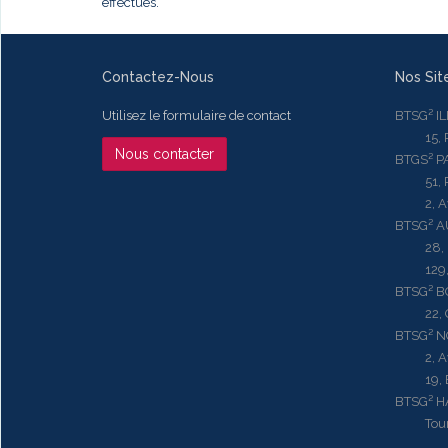
effectués.
Contactez-Nous
Nos Sit
Utilisez le formulaire de contact
BTSG² I
15, Rue
Nous contacter
BTGS² P
51, Rue
2, Aven
BTSG² 
28, Ru
129, R
BTSG² 
22, Qu
BTSG² N
2, Aven
19, Bd.
BTSG² 
Tour ME