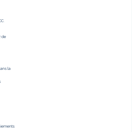
CC.
R de
dans la
s
paiements