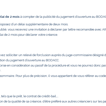
élai de 2 mois
à compter de la publicité du jugement d’ouverture au BODA
disposez d’un délai supplémentaire de deux mois.
ublié, vous recevrez une invitation à déclarer par lettre recomandée avec A
lai de 2 mois pour déclarer votre créance.
uvez solliciter un relevé de forclusion auprès du juge-commissaire désigné 
cation du jugement d’ouverture au BODACC.
 prise en considération au passif de la procédure et vous ne pourrez donc pa
.
t sommaire. Pour plus de précision, il vous appartient de vous référer au code
els que le prêt, le contrat de crédit-bail,…
aison de la qualité de sa créance, d’être préféré aux autres créanciers sur les 