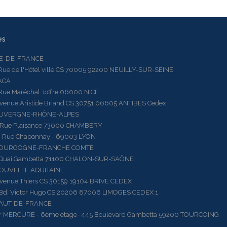
es
LE-DE-FRANCE
 de l'Hôtel ville CS 70005 92200 NEUILLY-SUR-SEINE
ACA
 Maréchal Joffre 06000 NICE
ue Aristide Briand CS 30751 06605 ANTIBES Cedex
AUVERGNE-RHÔNE-ALPES
e Plaisance 73000 CHAMBERY
ue Chaponnay - 69003 LYON
BOURGOGNE-FRANCHE COMTE
ai Gambetta 71100 CHALON-SUR-SAÔNE
OUVELLE AQUITAINE
ue Thiers CS 30159 19104 BRIVE CEDEX
 Victor Hugo CS 20206 87006 LIMOGES CEDEX 1
HAUT-DE-FRANCE
RCURE - 6ème étage- 445 Boulevard Gambetta 59200 TOURCOING