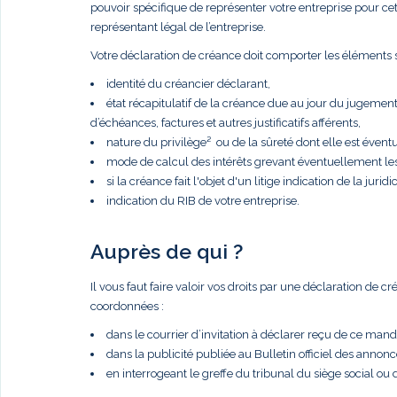
pouvoir spécifique de représenter votre entreprise pour cette 
représentant légal de l’entreprise.
Votre déclaration de créance doit comporter les éléments s
identité du créancier déclarant,
état récapitulatif de la créance due au jour du jugemen
d’échéances, factures et autres justificatifs afférents,
nature du privilège² ou de la sûreté dont elle est éventue
mode de calcul des intérêts grevant éventuellement le
si la créance fait l'objet d'un litige indication de la juridic
indication du RIB de votre entreprise.
Auprès de qui ?
Il vous faut faire valoir vos droits par une déclaration de 
coordonnées :
dans le courrier d’invitation à déclarer reçu de ce manda
dans la publicité publiée au Bulletin officiel des anno
en interrogeant le greffe du tribunal du siège social ou