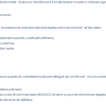
formalité ; le pouvoir doit être joint à la déclaration si celle-ci n’est pas sig
uivants :
t d’ouverture et indication des éventuelles sommes à échoir¹ et des dates
llement assortie, justificatifs afférents,
s créances,
tion saisie,
créance auprès du mandataire judiciaire désigné par le tribunal ; vous trouver
taire judiciaire,
nces civiles et commerciales (BODACC) et dans un journal d’annonces légales
 du domicile du débiteur.