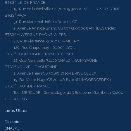
BTSG² ILE-DE-FRANCE
15, Rue de l'Hôtel ville CS 70005 92200 NEUILLY-SUR-SEINE
BTGS² PACA
51, Rue Maréchal Joffre 06000 NICE
2, Avenue Aristide Briand CS 30751 06605 ANTIBES Cedex
BTSG² AUVERGNE-RHÔNE-ALPES
28, Rue Plaisance 73000 CHAMBERY
129, Rue Chaponnay - 69003 LYON
BTSG² BOURGOGNE-FRANCHE COMTE
22, Quai Gambetta 71100 CHALON-SUR-SAÔNE
BTSG² NOUVELLE AQUITAINE
2, Avenue Thiers CS 30159 19104 BRIVE CEDEX
19, Bd. Victor Hugo CS 20206 87006 LIMOGES CEDEX 1
BTSG² HAUT-DE-FRANCE
Tour MERCURE - 6ème étage- 445 Boulevard Gambetta 59200
TOURCOING
Liens Utiles
Glossaire
CNAJMJ