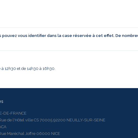
us pouvez vous identifier dans la case réservée à cet effet. De nombr
30 à 12h30 et de 14h30 à 16h30.
es
LE-DE-FRANCE
 de l'Hôtel ville CS 70005 92200 NEUILLY-SUR-SEINE
ACA
 Maréchal Joffre 06000 NICE