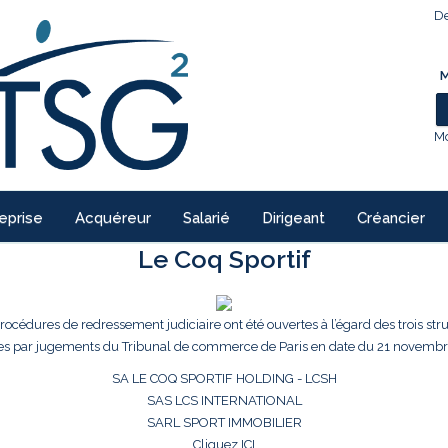
De
M
Mo
eprise
Acquéreur
Salarié
Dirigeant
Créancier
Le Coq Sportif
procédures de redressement judiciaire ont été ouvertes à l’égard des trois str
es par jugements du Tribunal de commerce de Paris en date du 21 novembr
SA LE COQ SPORTIF HOLDING - LCSH
SAS LCS INTERNATIONAL
SARL SPORT IMMOBILIER
Cliquez ICI