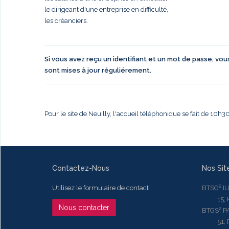
le dirigeant d'une entreprise en difficulté,
les créanciers.
Si vous avez reçu un identifiant et un mot de passe, vo
sont mises à jour réguliérement.
Pour le site de Neuilly, l'accueil téléphonique se fait de 10h
Contactez-Nous
Nos Sit
Utilisez le formulaire de contact
BTSG² I
15, Rue
Nous contacter
BTGS² P
51, Rue