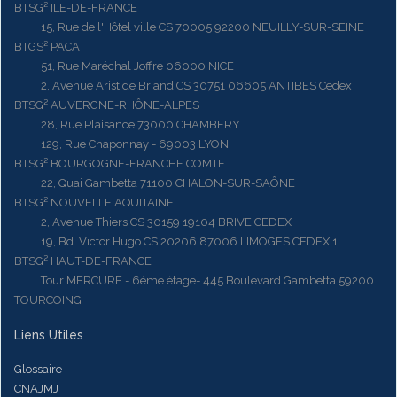
BTSG² ILE-DE-FRANCE
15, Rue de l'Hôtel ville CS 70005 92200 NEUILLY-SUR-SEINE
BTGS² PACA
51, Rue Maréchal Joffre 06000 NICE
2, Avenue Aristide Briand CS 30751 06605 ANTIBES Cedex
BTSG² AUVERGNE-RHÔNE-ALPES
28, Rue Plaisance 73000 CHAMBERY
129, Rue Chaponnay - 69003 LYON
BTSG² BOURGOGNE-FRANCHE COMTE
22, Quai Gambetta 71100 CHALON-SUR-SAÔNE
BTSG² NOUVELLE AQUITAINE
2, Avenue Thiers CS 30159 19104 BRIVE CEDEX
19, Bd. Victor Hugo CS 20206 87006 LIMOGES CEDEX 1
BTSG² HAUT-DE-FRANCE
Tour MERCURE - 6ème étage- 445 Boulevard Gambetta 59200
TOURCOING
Liens Utiles
Glossaire
CNAJMJ