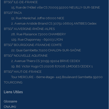
BTSG² ILE-DE-FRANCE
15, Rue de l'Hôtel ville CS 70005 92200 NEUILLY-SUR-SEINE
BTGS² PACA
51, Rue Maréchal Joffre 06000 NICE
2, Avenue Aristide Briand CS 30751 06605 ANTIBES Cedex
BTSG² AUVERGNE-RHÔNE-ALPES
28, Rue Plaisance 73000 CHAMBERY
129, Rue Chaponnay - 69003 LYON
BTSG² BOURGOGNE-FRANCHE COMTE
22, Quai Gambetta 71100 CHALON-SUR-SAÔNE
BTSG² NOUVELLE AQUITAINE
2, Avenue Thiers CS 30159 19104 BRIVE CEDEX
19, Bd. Victor Hugo CS 20206 87006 LIMOGES CEDEX 1
BTSG² HAUT-DE-FRANCE
Tour MERCURE - 6ème étage- 445 Boulevard Gambetta 59200
TOURCOING
Liens Utiles
Glossaire
CNAJMJ