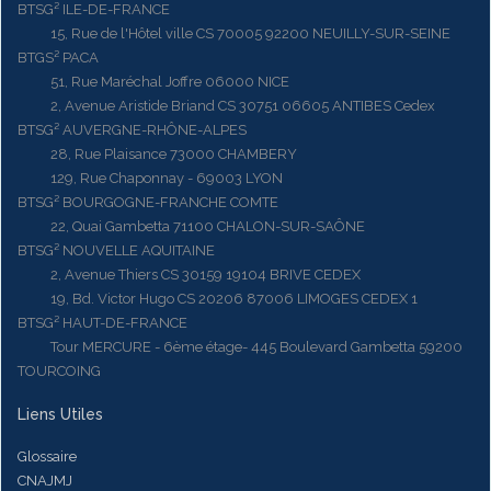
BTSG² ILE-DE-FRANCE
15, Rue de l'Hôtel ville CS 70005 92200 NEUILLY-SUR-SEINE
BTGS² PACA
51, Rue Maréchal Joffre 06000 NICE
2, Avenue Aristide Briand CS 30751 06605 ANTIBES Cedex
BTSG² AUVERGNE-RHÔNE-ALPES
28, Rue Plaisance 73000 CHAMBERY
129, Rue Chaponnay - 69003 LYON
BTSG² BOURGOGNE-FRANCHE COMTE
22, Quai Gambetta 71100 CHALON-SUR-SAÔNE
BTSG² NOUVELLE AQUITAINE
2, Avenue Thiers CS 30159 19104 BRIVE CEDEX
19, Bd. Victor Hugo CS 20206 87006 LIMOGES CEDEX 1
BTSG² HAUT-DE-FRANCE
Tour MERCURE - 6ème étage- 445 Boulevard Gambetta 59200
TOURCOING
Liens Utiles
Glossaire
CNAJMJ