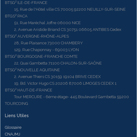
BTSG² ILE-DE-FRANCE
15, Rue de l'Hôtel ville CS 70005 92200 NEUILLY-SUR-SEINE
BTGS² PACA
51, Rue Maréchal Joffre 06000 NICE
2, Avenue Aristide Briand CS 30751 06605 ANTIBES Cedex
BTSG² AUVERGNE-RHÔNE-ALPES
28, Rue Plaisance 73000 CHAMBERY
129, Rue Chaponnay - 69003 LYON
BTSG² BOURGOGNE-FRANCHE COMTE
22, Quai Gambetta 71100 CHALON-SUR-SAÔNE
BTSG² NOUVELLE AQUITAINE
2, Avenue Thiers CS 30159 19104 BRIVE CEDEX
19, Bd. Victor Hugo CS 20206 87006 LIMOGES CEDEX 1
BTSG² HAUT-DE-FRANCE
Tour MERCURE - 6ème étage- 445 Boulevard Gambetta 59200
TOURCOING
Liens Utiles
Glossaire
CNAJMJ