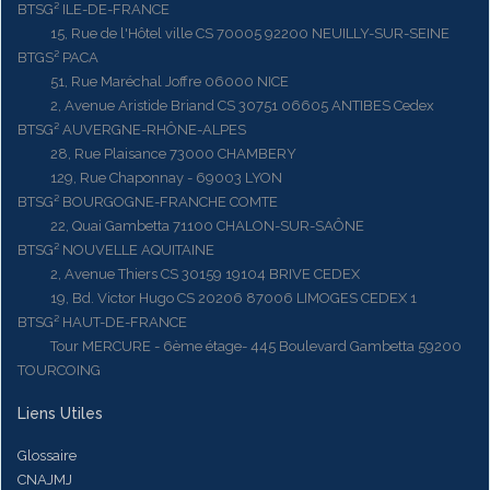
BTSG² ILE-DE-FRANCE
15, Rue de l'Hôtel ville CS 70005 92200 NEUILLY-SUR-SEINE
BTGS² PACA
51, Rue Maréchal Joffre 06000 NICE
2, Avenue Aristide Briand CS 30751 06605 ANTIBES Cedex
BTSG² AUVERGNE-RHÔNE-ALPES
28, Rue Plaisance 73000 CHAMBERY
129, Rue Chaponnay - 69003 LYON
BTSG² BOURGOGNE-FRANCHE COMTE
22, Quai Gambetta 71100 CHALON-SUR-SAÔNE
BTSG² NOUVELLE AQUITAINE
2, Avenue Thiers CS 30159 19104 BRIVE CEDEX
19, Bd. Victor Hugo CS 20206 87006 LIMOGES CEDEX 1
BTSG² HAUT-DE-FRANCE
Tour MERCURE - 6ème étage- 445 Boulevard Gambetta 59200
TOURCOING
Liens Utiles
Glossaire
CNAJMJ