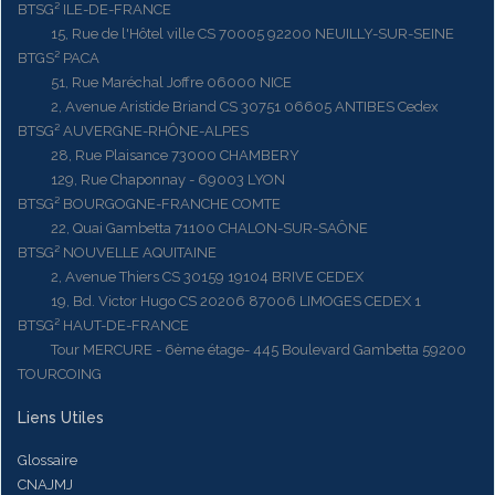
BTSG² ILE-DE-FRANCE
15, Rue de l'Hôtel ville CS 70005 92200 NEUILLY-SUR-SEINE
BTGS² PACA
51, Rue Maréchal Joffre 06000 NICE
2, Avenue Aristide Briand CS 30751 06605 ANTIBES Cedex
BTSG² AUVERGNE-RHÔNE-ALPES
28, Rue Plaisance 73000 CHAMBERY
129, Rue Chaponnay - 69003 LYON
BTSG² BOURGOGNE-FRANCHE COMTE
22, Quai Gambetta 71100 CHALON-SUR-SAÔNE
BTSG² NOUVELLE AQUITAINE
2, Avenue Thiers CS 30159 19104 BRIVE CEDEX
19, Bd. Victor Hugo CS 20206 87006 LIMOGES CEDEX 1
BTSG² HAUT-DE-FRANCE
Tour MERCURE - 6ème étage- 445 Boulevard Gambetta 59200
TOURCOING
Liens Utiles
Glossaire
CNAJMJ