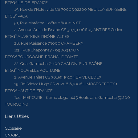
BTSG² ILE-DE-FRANCE
15, Rue de l'Hôtel ville CS 70005 92200 NEUILLY-SUR-SEINE
BTGS² PACA
51, Rue Maréchal Joffre 06000 NICE
2, Avenue Aristide Briand CS 30751 06605 ANTIBES Cedex
BTSG² AUVERGNE-RHÔNE-ALPES
28, Rue Plaisance 73000 CHAMBERY
129, Rue Chaponnay - 69003 LYON
BTSG² BOURGOGNE-FRANCHE COMTE
22, Quai Gambetta 71100 CHALON-SUR-SAÔNE
BTSG² NOUVELLE AQUITAINE
2, Avenue Thiers CS 30159 19104 BRIVE CEDEX
19, Bd. Victor Hugo CS 20206 87006 LIMOGES CEDEX 1
BTSG² HAUT-DE-FRANCE
Tour MERCURE - 6ème étage- 445 Boulevard Gambetta 59200
TOURCOING
Liens Utiles
Glossaire
CNAJMJ