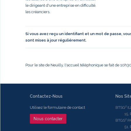
le dirigeant d'une entreprise en difficulté,
les créanciers.
Si vous avez reçu un identifiant et un mot de passe, vo
sont mises à jour réguliérement.
Pour le site de Neuilly, l'accueil téléphonique se fait de 10h
Contactez-Nous
Nos Sit
Utilisez le formulaire de contact
BTSG² I
15, Rue
Nous contacter
BTGS² P
51, Rue