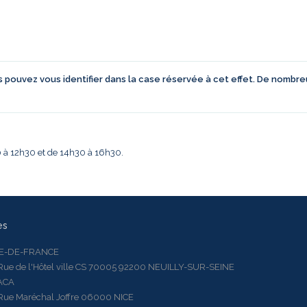
us pouvez vous identifier dans la case réservée à cet effet. De nombr
30 à 12h30 et de 14h30 à 16h30.
es
LE-DE-FRANCE
 de l'Hôtel ville CS 70005 92200 NEUILLY-SUR-SEINE
ACA
 Maréchal Joffre 06000 NICE