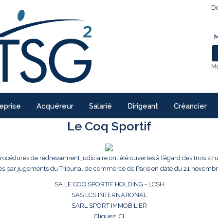
De
M
Mo
eprise
Acquéreur
Salarié
Dirigeant
Créancier
Le Coq Sportif
procédures de redressement judiciaire ont été ouvertes à l’égard des trois str
es par jugements du Tribunal de commerce de Paris en date du 21 novembr
SA LE COQ SPORTIF HOLDING - LCSH
SAS LCS INTERNATIONAL
SARL SPORT IMMOBILIER
Cliquez ICI