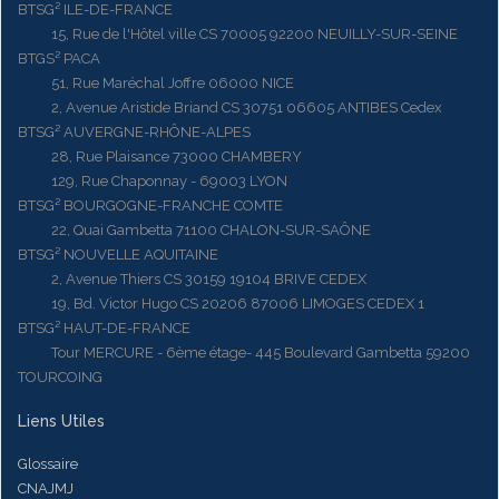
BTSG² ILE-DE-FRANCE
15, Rue de l'Hôtel ville CS 70005 92200 NEUILLY-SUR-SEINE
BTGS² PACA
51, Rue Maréchal Joffre 06000 NICE
2, Avenue Aristide Briand CS 30751 06605 ANTIBES Cedex
BTSG² AUVERGNE-RHÔNE-ALPES
28, Rue Plaisance 73000 CHAMBERY
129, Rue Chaponnay - 69003 LYON
BTSG² BOURGOGNE-FRANCHE COMTE
22, Quai Gambetta 71100 CHALON-SUR-SAÔNE
BTSG² NOUVELLE AQUITAINE
2, Avenue Thiers CS 30159 19104 BRIVE CEDEX
19, Bd. Victor Hugo CS 20206 87006 LIMOGES CEDEX 1
BTSG² HAUT-DE-FRANCE
Tour MERCURE - 6ème étage- 445 Boulevard Gambetta 59200
TOURCOING
Liens Utiles
Glossaire
CNAJMJ