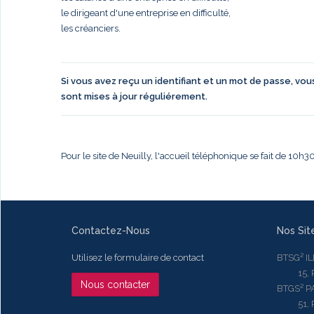
le dirigeant d'une entreprise en difficulté,
les créanciers.
Si vous avez reçu un identifiant et un mot de passe, vo
sont mises à jour réguliérement.
Pour le site de Neuilly, l'accueil téléphonique se fait de 10h
Contactez-Nous
Nos Sit
Utilisez le formulaire de contact
BTSG² I
15, Rue
Nous contacter
BTGS² P
51, Rue