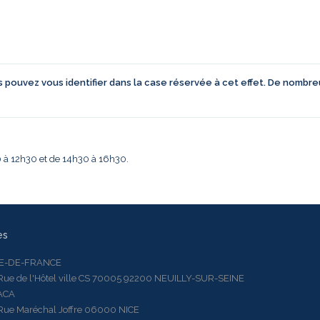
us pouvez vous identifier dans la case réservée à cet effet. De nombr
30 à 12h30 et de 14h30 à 16h30.
es
LE-DE-FRANCE
 de l'Hôtel ville CS 70005 92200 NEUILLY-SUR-SEINE
ACA
 Maréchal Joffre 06000 NICE