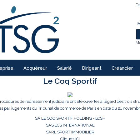
De
M
Mo
eprise
Acquéreur
Salarié
Dirigeant
Créancier
Le Coq Sportif
procédures de redressement judiciaire ont été ouvertes à l’égard des trois str
es par jugements du Tribunal de commerce de Paris en date du 21 novembr
SA LE COQ SPORTIF HOLDING - LCSH
SAS LCS INTERNATIONAL
SARL SPORT IMMOBILIER
Cliquez ICI