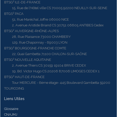
BTSG² ILE-DE-FRANCE
15, Rue de l'Hôtel ville CS 70005 92200 NEUILLY-SUR-SEINE
BTGS² PACA
51, Rue Maréchal Joffre 06000 NICE
2, Avenue Aristide Briand CS 30751 06605 ANTIBES Cedex
BTSG² AUVERGNE-RHÔNE-ALPES
28, Rue Plaisance 73000 CHAMBERY
129, Rue Chaponnay - 69003 LYON
BTSG² BOURGOGNE-FRANCHE COMTE
22, Quai Gambetta 71100 CHALON-SUR-SAÔNE
BTSG² NOUVELLE AQUITAINE
2, Avenue Thiers CS 30159 19104 BRIVE CEDEX
19, Bd. Victor Hugo CS 20206 87006 LIMOGES CEDEX 1
BTSG² HAUT-DE-FRANCE
Tour MERCURE - 6ème étage- 445 Boulevard Gambetta 59200
TOURCOING
Liens Utiles
Glossaire
CNAJMJ