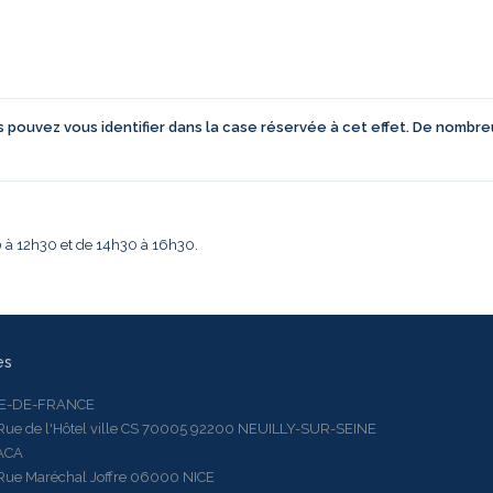
us pouvez vous identifier dans la case réservée à cet effet. De nombr
30 à 12h30 et de 14h30 à 16h30.
es
LE-DE-FRANCE
 de l'Hôtel ville CS 70005 92200 NEUILLY-SUR-SEINE
ACA
 Maréchal Joffre 06000 NICE