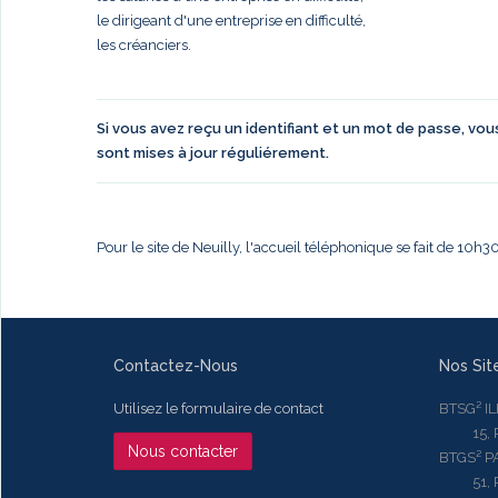
le dirigeant d'une entreprise en difficulté,
les créanciers.
Si vous avez reçu un identifiant et un mot de passe, vo
sont mises à jour réguliérement.
Pour le site de Neuilly, l'accueil téléphonique se fait de 10h
Contactez-Nous
Nos Sit
Utilisez le formulaire de contact
BTSG² I
15, Rue
Nous contacter
BTGS² P
51, Rue