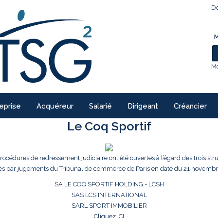
De
M
Mo
eprise
Acquéreur
Salarié
Dirigeant
Créancier
Le Coq Sportif
procédures de redressement judiciaire ont été ouvertes à l’égard des trois str
es par jugements du Tribunal de commerce de Paris en date du 21 novembr
SA LE COQ SPORTIF HOLDING - LCSH
SAS LCS INTERNATIONAL
SARL SPORT IMMOBILIER
Cliquez ICI