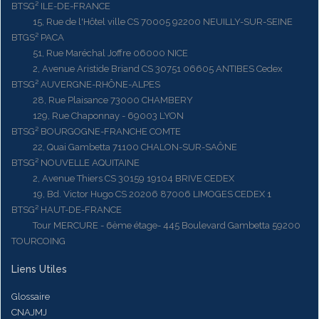
BTSG² ILE-DE-FRANCE
15, Rue de l'Hôtel ville CS 70005 92200 NEUILLY-SUR-SEINE
BTGS² PACA
51, Rue Maréchal Joffre 06000 NICE
2, Avenue Aristide Briand CS 30751 06605 ANTIBES Cedex
BTSG² AUVERGNE-RHÔNE-ALPES
28, Rue Plaisance 73000 CHAMBERY
129, Rue Chaponnay - 69003 LYON
BTSG² BOURGOGNE-FRANCHE COMTE
22, Quai Gambetta 71100 CHALON-SUR-SAÔNE
BTSG² NOUVELLE AQUITAINE
2, Avenue Thiers CS 30159 19104 BRIVE CEDEX
19, Bd. Victor Hugo CS 20206 87006 LIMOGES CEDEX 1
BTSG² HAUT-DE-FRANCE
Tour MERCURE - 6ème étage- 445 Boulevard Gambetta 59200
TOURCOING
Liens Utiles
Glossaire
CNAJMJ