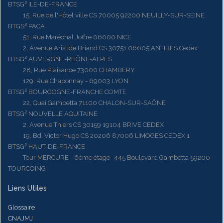
BTSG² ILE-DE-FRANCE
15, Rue de l'Hôtel ville CS 70005 92200 NEUILLY-SUR-SEINE
BTGS² PACA
51, Rue Maréchal Joffre 06000 NICE
2, Avenue Aristide Briand CS 30751 06605 ANTIBES Cedex
BTSG² AUVERGNE-RHÔNE-ALPES
28, Rue Plaisance 73000 CHAMBERY
129, Rue Chaponnay - 69003 LYON
BTSG² BOURGOGNE-FRANCHE COMTE
22, Quai Gambetta 71100 CHALON-SUR-SAÔNE
BTSG² NOUVELLE AQUITAINE
2, Avenue Thiers CS 30159 19104 BRIVE CEDEX
19, Bd. Victor Hugo CS 20206 87006 LIMOGES CEDEX 1
BTSG² HAUT-DE-FRANCE
Tour MERCURE - 6ème étage- 445 Boulevard Gambetta 59200
TOURCOING
Liens Utiles
Glossaire
CNAJMJ