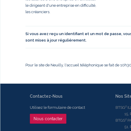
le dirigeant d'une entreprise en difficulté,
les créanciers.
Si vous avez reçu un identifiant et un mot de passe, vo
sont mises à jour réguliérement.
Pour le site de Neuilly, l'accueil téléphonique se fait de 10h
Contactez-Nous
Nos Sit
Utilisez le formulaire de contact
BTSG² I
15, Rue
Nous contacter
BTGS² P
51, Rue