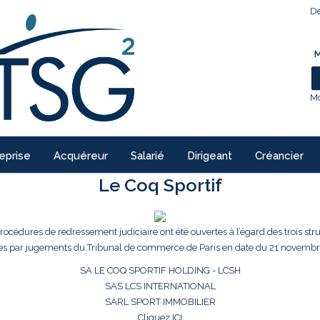
De
M
Mo
eprise
Acquéreur
Salarié
Dirigeant
Créancier
Le Coq Sportif
procédures de redressement judiciaire ont été ouvertes à l’égard des trois str
es par jugements du Tribunal de commerce de Paris en date du 21 novembr
SA LE COQ SPORTIF HOLDING - LCSH
SAS LCS INTERNATIONAL
SARL SPORT IMMOBILIER
Cliquez ICI