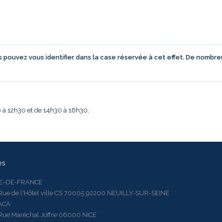
us pouvez vous identifier dans la case réservée à cet effet. De nombr
30 à 12h30 et de 14h30 à 16h30.
es
LE-DE-FRANCE
 de l'Hôtel ville CS 70005 92200 NEUILLY-SUR-SEINE
ACA
 Maréchal Joffre 06000 NICE