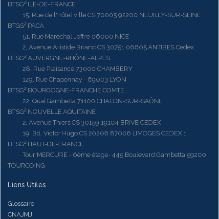
BTSG² ILE-DE-FRANCE
15, Rue de l'Hôtel ville CS 70005 92200 NEUILLY-SUR-SEINE
BTGS² PACA
51, Rue Maréchal Joffre 06000 NICE
2, Avenue Aristide Briand CS 30751 06605 ANTIBES Cedex
BTSG² AUVERGNE-RHÔNE-ALPES
28, Rue Plaisance 73000 CHAMBERY
129, Rue Chaponnay - 69003 LYON
BTSG² BOURGOGNE-FRANCHE COMTE
22, Quai Gambetta 71100 CHALON-SUR-SAÔNE
BTSG² NOUVELLE AQUITAINE
2, Avenue Thiers CS 30159 19104 BRIVE CEDEX
19, Bd. Victor Hugo CS 20206 87006 LIMOGES CEDEX 1
BTSG² HAUT-DE-FRANCE
Tour MERCURE - 6ème étage- 445 Boulevard Gambetta 59200
TOURCOING
Liens Utiles
Glossaire
CNAJMJ