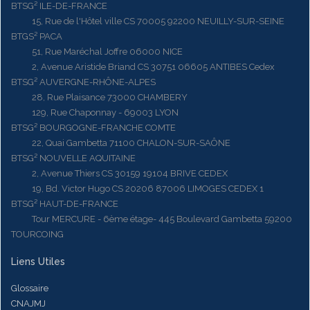
BTSG² ILE-DE-FRANCE
15, Rue de l'Hôtel ville CS 70005 92200 NEUILLY-SUR-SEINE
BTGS² PACA
51, Rue Maréchal Joffre 06000 NICE
2, Avenue Aristide Briand CS 30751 06605 ANTIBES Cedex
BTSG² AUVERGNE-RHÔNE-ALPES
28, Rue Plaisance 73000 CHAMBERY
129, Rue Chaponnay - 69003 LYON
BTSG² BOURGOGNE-FRANCHE COMTE
22, Quai Gambetta 71100 CHALON-SUR-SAÔNE
BTSG² NOUVELLE AQUITAINE
2, Avenue Thiers CS 30159 19104 BRIVE CEDEX
19, Bd. Victor Hugo CS 20206 87006 LIMOGES CEDEX 1
BTSG² HAUT-DE-FRANCE
Tour MERCURE - 6ème étage- 445 Boulevard Gambetta 59200
TOURCOING
Liens Utiles
Glossaire
CNAJMJ