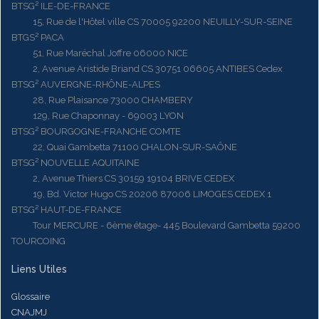
BTSG² ILE-DE-FRANCE
15, Rue de l'Hôtel ville CS 70005 92200 NEUILLY-SUR-SEINE
BTGS² PACA
51, Rue Maréchal Joffre 06000 NICE
2, Avenue Aristide Briand CS 30751 06605 ANTIBES Cedex
BTSG² AUVERGNE-RHÔNE-ALPES
28, Rue Plaisance 73000 CHAMBERY
129, Rue Chaponnay - 69003 LYON
BTSG² BOURGOGNE-FRANCHE COMTE
22, Quai Gambetta 71100 CHALON-SUR-SAÔNE
BTSG² NOUVELLE AQUITAINE
2, Avenue Thiers CS 30159 19104 BRIVE CEDEX
19, Bd. Victor Hugo CS 20206 87006 LIMOGES CEDEX 1
BTSG² HAUT-DE-FRANCE
Tour MERCURE - 6ème étage- 445 Boulevard Gambetta 59200
TOURCOING
Liens Utiles
Glossaire
CNAJMJ