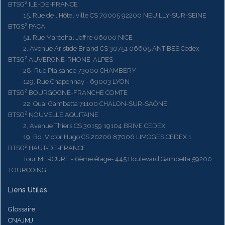
BTSG² ILE-DE-FRANCE
15, Rue de l'Hôtel ville CS 70005 92200 NEUILLY-SUR-SEINE
BTGS² PACA
51, Rue Maréchal Joffre 06000 NICE
2, Avenue Aristide Briand CS 30751 06605 ANTIBES Cedex
BTSG² AUVERGNE-RHÔNE-ALPES
28, Rue Plaisance 73000 CHAMBERY
129, Rue Chaponnay - 69003 LYON
BTSG² BOURGOGNE-FRANCHE COMTE
22, Quai Gambetta 71100 CHALON-SUR-SAÔNE
BTSG² NOUVELLE AQUITAINE
2, Avenue Thiers CS 30159 19104 BRIVE CEDEX
19, Bd. Victor Hugo CS 20206 87006 LIMOGES CEDEX 1
BTSG² HAUT-DE-FRANCE
Tour MERCURE - 6ème étage- 445 Boulevard Gambetta 59200
TOURCOING
Liens Utiles
Glossaire
CNAJMJ