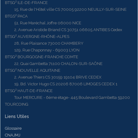
BTSG² ILE-DE-FRANCE
15, Rue de l'Hôtel ville CS 70005 92200 NEUILLY-SUR-SEINE
BTGS² PACA
51, Rue Maréchal Joffre 06000 NICE
2, Avenue Aristide Briand CS 30751 06605 ANTIBES Cedex
BTSG² AUVERGNE-RHÔNE-ALPES
28, Rue Plaisance 73000 CHAMBERY
129, Rue Chaponnay - 69003 LYON
BTSG² BOURGOGNE-FRANCHE COMTE
22, Quai Gambetta 71100 CHALON-SUR-SAÔNE
BTSG² NOUVELLE AQUITAINE
2, Avenue Thiers CS 30159 19104 BRIVE CEDEX
19, Bd. Victor Hugo CS 20206 87006 LIMOGES CEDEX 1
BTSG² HAUT-DE-FRANCE
Tour MERCURE - 6ème étage- 445 Boulevard Gambetta 59200
TOURCOING
Liens Utiles
Glossaire
CNAJMJ