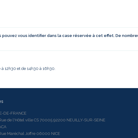
us pouvez vous identifier dans la case réservée à cet effet. De nombr
30 à 12h30 et de 14h30 à 16h30.
es
LE-DE-FRANCE
 de l'Hôtel ville CS 70005 92200 NEUILLY-SUR-SEINE
ACA
 Maréchal Joffre 06000 NICE