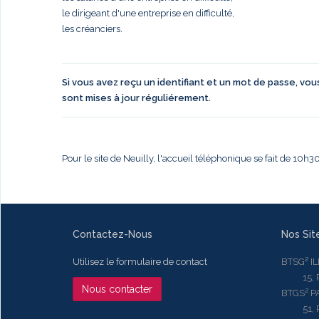
le dirigeant d'une entreprise en difficulté,
les créanciers.
Si vous avez reçu un identifiant et un mot de passe, vo
sont mises à jour réguliérement.
Pour le site de Neuilly, l'accueil téléphonique se fait de 10h
Contactez-Nous
Nos Sit
Utilisez le formulaire de contact
BTSG² I
15, Rue
Nous contacter
BTGS² P
51, Rue