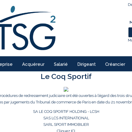
De
M
Mo
eprise
Acquéreur
Salarié
Dirigeant
Créancier
Le Coq Sportif
procédures de redressement judiciaire ont été ouvertes à l’égard des trois str
es par jugements du Tribunal de commerce de Paris en date du 21 novembr
SA LE COQ SPORTIF HOLDING - LCSH
SAS LCS INTERNATIONAL
SARL SPORT IMMOBILIER
Cliquez ICI