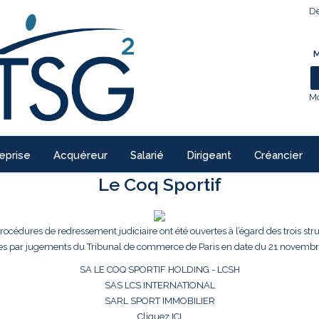
De
M
Mo
eprise
Acquéreur
Salarié
Dirigeant
Créancier
Le Coq Sportif
procédures de redressement judiciaire ont été ouvertes à l’égard des trois str
es par jugements du Tribunal de commerce de Paris en date du 21 novembr
SA LE COQ SPORTIF HOLDING - LCSH
SAS LCS INTERNATIONAL
SARL SPORT IMMOBILIER
Cliquez ICI