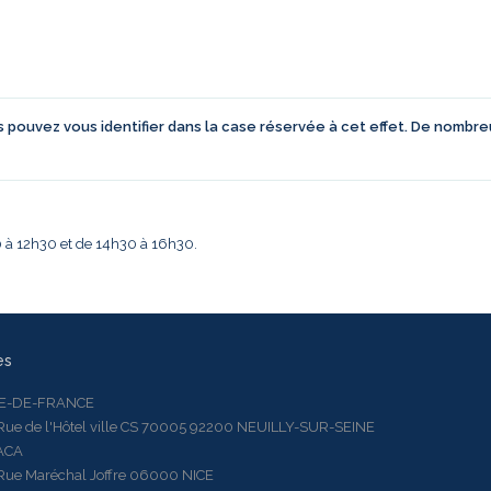
us pouvez vous identifier dans la case réservée à cet effet. De nombr
30 à 12h30 et de 14h30 à 16h30.
es
LE-DE-FRANCE
 de l'Hôtel ville CS 70005 92200 NEUILLY-SUR-SEINE
ACA
 Maréchal Joffre 06000 NICE