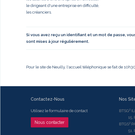
le dirigeant d'une entreprise en difficulté,
les créanciers.
Si vous avez reçu un identifiant et un mot de passe, vo
sont mises à jour réguliérement.
Pour le site de Neuilly, l'accueil téléphonique se fait de 10h
Contactez-Nous
Nos Sit
Utilisez le formulaire de contact
BTSG² I
15, Rue
Nous contacter
BTGS² P
51, Rue