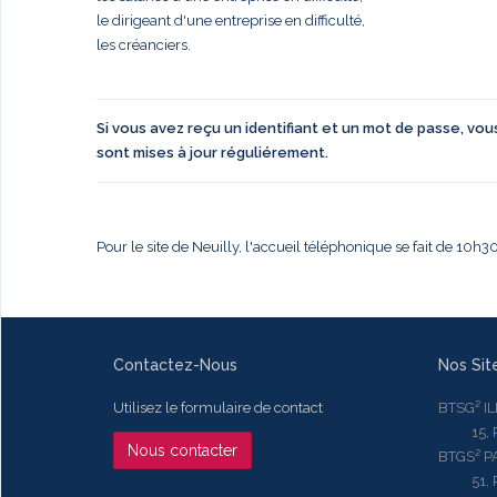
le dirigeant d'une entreprise en difficulté,
les créanciers.
Si vous avez reçu un identifiant et un mot de passe, vo
sont mises à jour réguliérement.
Pour le site de Neuilly, l'accueil téléphonique se fait de 10h
Contactez-Nous
Nos Sit
Utilisez le formulaire de contact
BTSG² I
15, Rue
Nous contacter
BTGS² P
51, Rue