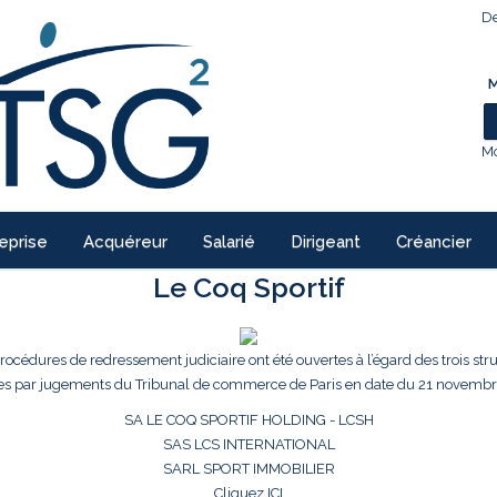
De
M
Mo
eprise
Acquéreur
Salarié
Dirigeant
Créancier
Le Coq Sportif
procédures de redressement judiciaire ont été ouvertes à l’égard des trois str
es par jugements du Tribunal de commerce de Paris en date du 21 novembr
SA LE COQ SPORTIF HOLDING - LCSH
SAS LCS INTERNATIONAL
SARL SPORT IMMOBILIER
Cliquez ICI