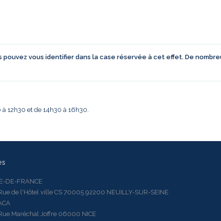
us pouvez vous identifier dans la case réservée à cet effet. De nombr
30 à 12h30 et de 14h30 à 16h30.
es
LE-DE-FRANCE
 de l'Hôtel ville CS 70005 92200 NEUILLY-SUR-SEINE
ACA
 Maréchal Joffre 06000 NICE