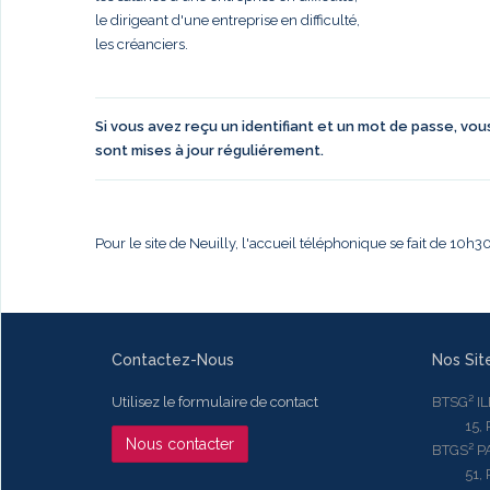
le dirigeant d'une entreprise en difficulté,
les créanciers.
Si vous avez reçu un identifiant et un mot de passe, vo
sont mises à jour réguliérement.
Pour le site de Neuilly, l'accueil téléphonique se fait de 10h
Contactez-Nous
Nos Sit
Utilisez le formulaire de contact
BTSG² I
15, Rue
Nous contacter
BTGS² P
51, Rue