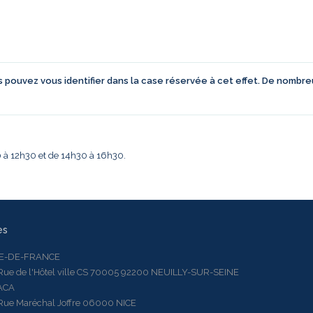
us pouvez vous identifier dans la case réservée à cet effet. De nombr
30 à 12h30 et de 14h30 à 16h30.
es
LE-DE-FRANCE
 de l'Hôtel ville CS 70005 92200 NEUILLY-SUR-SEINE
ACA
 Maréchal Joffre 06000 NICE