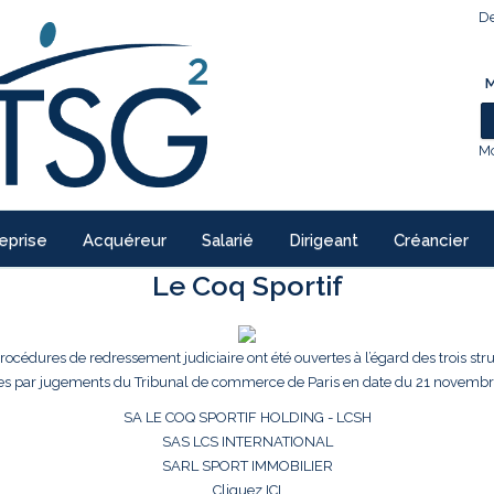
De
M
Mo
eprise
Acquéreur
Salarié
Dirigeant
Créancier
Le Coq Sportif
procédures de redressement judiciaire ont été ouvertes à l’égard des trois str
es par jugements du Tribunal de commerce de Paris en date du 21 novembr
SA LE COQ SPORTIF HOLDING - LCSH
SAS LCS INTERNATIONAL
SARL SPORT IMMOBILIER
Cliquez ICI