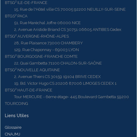
BTSG² ILE-DE-FRANCE
15, Rue de l'Hôtel ville CS 70005 92200 NEUILLY-SUR-SEINE
BTGS² PACA
51, Rue Maréchal Joffre 06000 NICE
2, Avenue Aristide Briand CS 30751 06605 ANTIBES Cedex
BTSG² AUVERGNE-RHÔNE-ALPES
28, Rue Plaisance 73000 CHAMBERY
129, Rue Chaponnay - 69003 LYON
BTSG² BOURGOGNE-FRANCHE COMTE
22, Quai Gambetta 71100 CHALON-SUR-SAÔNE
BTSG² NOUVELLE AQUITAINE
2, Avenue Thiers CS 30159 19104 BRIVE CEDEX
19, Bd. Victor Hugo CS 20206 87006 LIMOGES CEDEX 1
BTSG² HAUT-DE-FRANCE
Tour MERCURE - 6ème étage- 445 Boulevard Gambetta 59200
TOURCOING
Liens Utiles
Glossaire
CNAJMJ