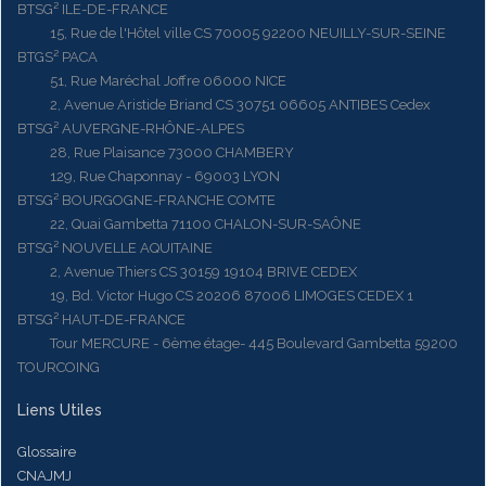
BTSG² ILE-DE-FRANCE
15, Rue de l'Hôtel ville CS 70005 92200 NEUILLY-SUR-SEINE
BTGS² PACA
51, Rue Maréchal Joffre 06000 NICE
2, Avenue Aristide Briand CS 30751 06605 ANTIBES Cedex
BTSG² AUVERGNE-RHÔNE-ALPES
28, Rue Plaisance 73000 CHAMBERY
129, Rue Chaponnay - 69003 LYON
BTSG² BOURGOGNE-FRANCHE COMTE
22, Quai Gambetta 71100 CHALON-SUR-SAÔNE
BTSG² NOUVELLE AQUITAINE
2, Avenue Thiers CS 30159 19104 BRIVE CEDEX
19, Bd. Victor Hugo CS 20206 87006 LIMOGES CEDEX 1
BTSG² HAUT-DE-FRANCE
Tour MERCURE - 6ème étage- 445 Boulevard Gambetta 59200
TOURCOING
Liens Utiles
Glossaire
CNAJMJ