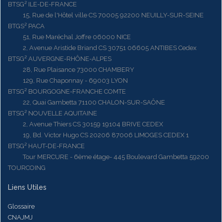
BTSG² ILE-DE-FRANCE
15, Rue de l'Hôtel ville CS 70005 92200 NEUILLY-SUR-SEINE
BTGS² PACA
51, Rue Maréchal Joffre 06000 NICE
2, Avenue Aristide Briand CS 30751 06605 ANTIBES Cedex
BTSG² AUVERGNE-RHÔNE-ALPES
28, Rue Plaisance 73000 CHAMBERY
129, Rue Chaponnay - 69003 LYON
BTSG² BOURGOGNE-FRANCHE COMTE
22, Quai Gambetta 71100 CHALON-SUR-SAÔNE
BTSG² NOUVELLE AQUITAINE
2, Avenue Thiers CS 30159 19104 BRIVE CEDEX
19, Bd. Victor Hugo CS 20206 87006 LIMOGES CEDEX 1
BTSG² HAUT-DE-FRANCE
Tour MERCURE - 6ème étage- 445 Boulevard Gambetta 59200
TOURCOING
Liens Utiles
Glossaire
CNAJMJ