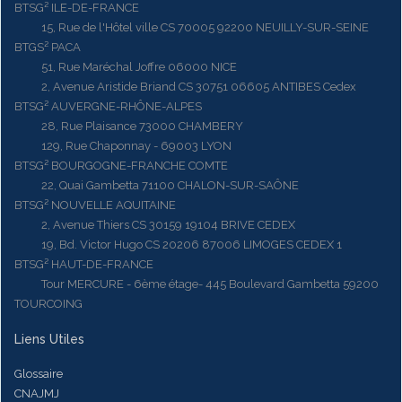
BTSG² ILE-DE-FRANCE
15, Rue de l'Hôtel ville CS 70005 92200 NEUILLY-SUR-SEINE
BTGS² PACA
51, Rue Maréchal Joffre 06000 NICE
2, Avenue Aristide Briand CS 30751 06605 ANTIBES Cedex
BTSG² AUVERGNE-RHÔNE-ALPES
28, Rue Plaisance 73000 CHAMBERY
129, Rue Chaponnay - 69003 LYON
BTSG² BOURGOGNE-FRANCHE COMTE
22, Quai Gambetta 71100 CHALON-SUR-SAÔNE
BTSG² NOUVELLE AQUITAINE
2, Avenue Thiers CS 30159 19104 BRIVE CEDEX
19, Bd. Victor Hugo CS 20206 87006 LIMOGES CEDEX 1
BTSG² HAUT-DE-FRANCE
Tour MERCURE - 6ème étage- 445 Boulevard Gambetta 59200
TOURCOING
Liens Utiles
Glossaire
CNAJMJ