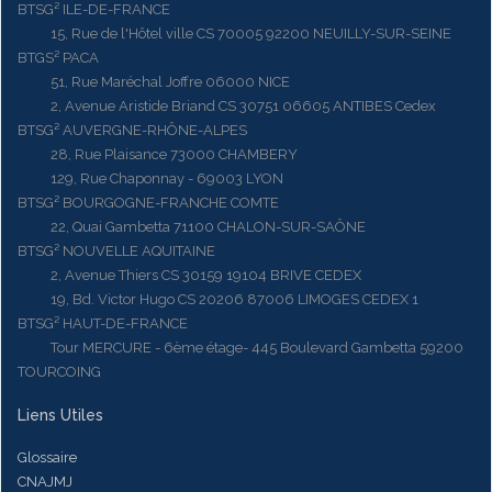
BTSG² ILE-DE-FRANCE
15, Rue de l'Hôtel ville CS 70005 92200 NEUILLY-SUR-SEINE
BTGS² PACA
51, Rue Maréchal Joffre 06000 NICE
2, Avenue Aristide Briand CS 30751 06605 ANTIBES Cedex
BTSG² AUVERGNE-RHÔNE-ALPES
28, Rue Plaisance 73000 CHAMBERY
129, Rue Chaponnay - 69003 LYON
BTSG² BOURGOGNE-FRANCHE COMTE
22, Quai Gambetta 71100 CHALON-SUR-SAÔNE
BTSG² NOUVELLE AQUITAINE
2, Avenue Thiers CS 30159 19104 BRIVE CEDEX
19, Bd. Victor Hugo CS 20206 87006 LIMOGES CEDEX 1
BTSG² HAUT-DE-FRANCE
Tour MERCURE - 6ème étage- 445 Boulevard Gambetta 59200
TOURCOING
Liens Utiles
Glossaire
CNAJMJ