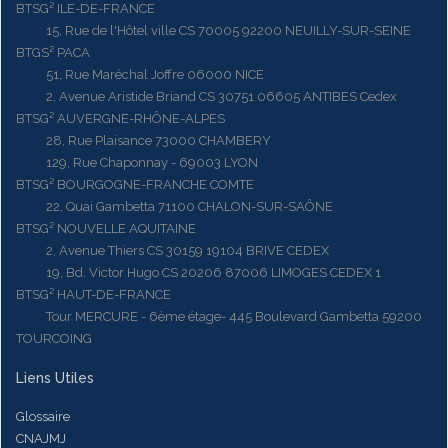
BTSG² ILE-DE-FRANCE
15, Rue de l'Hôtel ville CS 70005 92200 NEUILLY-SUR-SEINE
BTGS² PACA
51, Rue Maréchal Joffre 06000 NICE
2, Avenue Aristide Briand CS 30751 06605 ANTIBES Cedex
BTSG² AUVERGNE-RHÔNE-ALPES
28, Rue Plaisance 73000 CHAMBERY
129, Rue Chaponnay - 69003 LYON
BTSG² BOURGOGNE-FRANCHE COMTE
22, Quai Gambetta 71100 CHALON-SUR-SAÔNE
BTSG² NOUVELLE AQUITAINE
2, Avenue Thiers CS 30159 19104 BRIVE CEDEX
19, Bd. Victor Hugo CS 20206 87006 LIMOGES CEDEX 1
BTSG² HAUT-DE-FRANCE
Tour MERCURE - 6ème étage- 445 Boulevard Gambetta 59200
TOURCOING
Liens Utiles
Glossaire
CNAJMJ