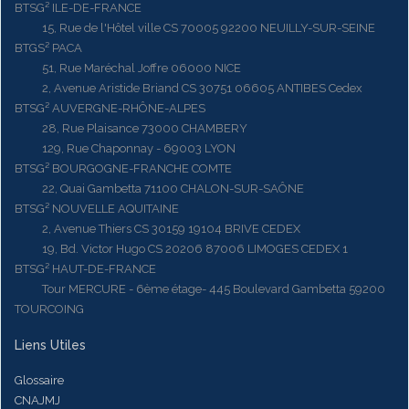
BTSG² ILE-DE-FRANCE
15, Rue de l'Hôtel ville CS 70005 92200 NEUILLY-SUR-SEINE
BTGS² PACA
51, Rue Maréchal Joffre 06000 NICE
2, Avenue Aristide Briand CS 30751 06605 ANTIBES Cedex
BTSG² AUVERGNE-RHÔNE-ALPES
28, Rue Plaisance 73000 CHAMBERY
129, Rue Chaponnay - 69003 LYON
BTSG² BOURGOGNE-FRANCHE COMTE
22, Quai Gambetta 71100 CHALON-SUR-SAÔNE
BTSG² NOUVELLE AQUITAINE
2, Avenue Thiers CS 30159 19104 BRIVE CEDEX
19, Bd. Victor Hugo CS 20206 87006 LIMOGES CEDEX 1
BTSG² HAUT-DE-FRANCE
Tour MERCURE - 6ème étage- 445 Boulevard Gambetta 59200
TOURCOING
Liens Utiles
Glossaire
CNAJMJ