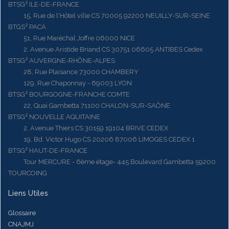
BTSG² ILE-DE-FRANCE
15, Rue de l'Hôtel ville CS 70005 92200 NEUILLY-SUR-SEINE
BTGS² PACA
51, Rue Maréchal Joffre 06000 NICE
2, Avenue Aristide Briand CS 30751 06605 ANTIBES Cedex
BTSG² AUVERGNE-RHÔNE-ALPES
28, Rue Plaisance 73000 CHAMBERY
129, Rue Chaponnay - 69003 LYON
BTSG² BOURGOGNE-FRANCHE COMTE
22, Quai Gambetta 71100 CHALON-SUR-SAÔNE
BTSG² NOUVELLE AQUITAINE
2, Avenue Thiers CS 30159 19104 BRIVE CEDEX
19, Bd. Victor Hugo CS 20206 87006 LIMOGES CEDEX 1
BTSG² HAUT-DE-FRANCE
Tour MERCURE - 6ème étage- 445 Boulevard Gambetta 59200
TOURCOING
Liens Utiles
Glossaire
CNAJMJ