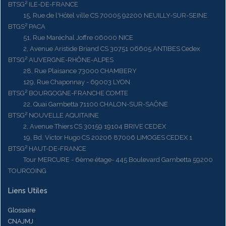
BTSG² ILE-DE-FRANCE
15, Rue de l'Hôtel ville CS 70005 92200 NEUILLY-SUR-SEINE
BTGS² PACA
51, Rue Maréchal Joffre 06000 NICE
2, Avenue Aristide Briand CS 30751 06605 ANTIBES Cedex
BTSG² AUVERGNE-RHÔNE-ALPES
28, Rue Plaisance 73000 CHAMBERY
129, Rue Chaponnay - 69003 LYON
BTSG² BOURGOGNE-FRANCHE COMTE
22, Quai Gambetta 71100 CHALON-SUR-SAÔNE
BTSG² NOUVELLE AQUITAINE
2, Avenue Thiers CS 30159 19104 BRIVE CEDEX
19, Bd. Victor Hugo CS 20206 87006 LIMOGES CEDEX 1
BTSG² HAUT-DE-FRANCE
Tour MERCURE - 6ème étage- 445 Boulevard Gambetta 59200
TOURCOING
Liens Utiles
Glossaire
CNAJMJ